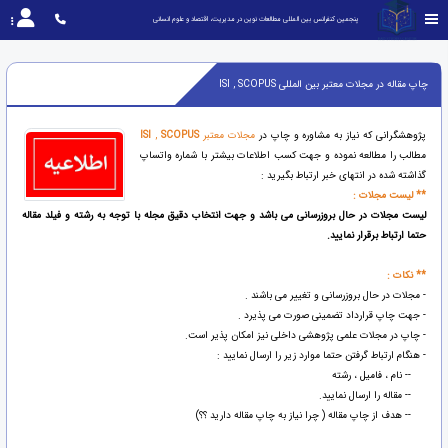
پنجمین کنفرانس بین المللی مطالعات نوین در مدیریت، اقتصاد و علوم انسانی
چاپ مقاله در مجلات معتبر بین المللی ISI , SCOPUS
پژوهشگرانی که نیاز به مشاوره و چاپ در
مجلات معتبر
SCOPUS
,
ISI
مطالب را مطالعه نموده و جهت کسب اطلاعات بیشتر با شماره واتساپ
گذاشته شده در انتهای خبر ارتباط بگیرید :
** لیست مجلات :
لیست مجلات در حال بروزرسانی می باشد و جهت انتخاب دقیق مجله با توجه به رشته و فیلد مقاله
حتما ارتباط برقرار نمایید.
** نکات :
- مجلات در حال بروزرسانی و تغییر می باشند .
- جهت چاپ قرارداد تضمینی صورت می پذیرد .
- چاپ در مجلات علمی پژوهشی داخلی نیز امکان پذیر است.
- هنگام ارتباط گرفتن حتما موارد زیر را ارسال نمایید :
-- نام ، فامیل ، رشته
-- مقاله را ارسال نمایید.
-- هدف از چاپ مقاله ( چرا نیاز به چاپ مقاله دارید ؟؟)