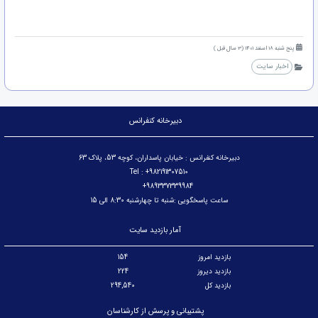
پنج شنبه 18 اسفند 1401 (3 سال قبل )
اخبار سایت
دبیرخانه کنفرانس
دبیرخانه کنفرانس : خیابان پاسداران، کوچه 53، پلاک 63
Tel : +982191307510
989337339984+
ساعت پاسخگویی :شنبه تا چهارشنبه 8:30 الی 15
آمار بازدید سایت
بازدید امروز
154
بازدید دیروز
224
بازدید کل
294,540
پشتیبانی و پرسش از کارشناسان