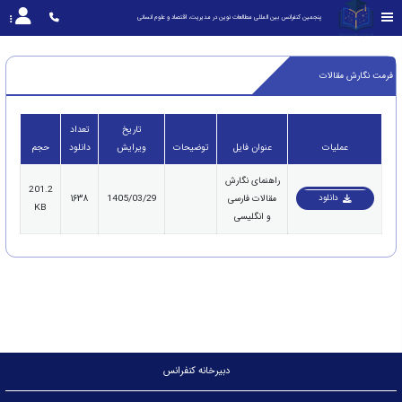
پنجمین کنفرانس بین المللی مطالعات نوین در مدیریت، اقتصاد و علوم انسانی
فرمت نگارش مقالات
تاریخ
تعداد
عملیات
عنوان فایل
توضیحات
ویرایش
دانلود
حجم
راهنمای نگارش
201.2
دانلود
مقالات فارسی
1405/03/29
1638
KB
و انگلیسی
دبیرخانه کنفرانس