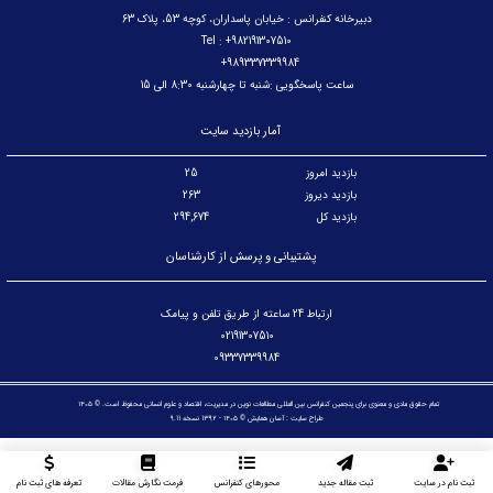
دبیرخانه کنفرانس : خیابان پاسداران، کوچه 53، پلاک 63
Tel : +982191307510
989337339984+
ساعت پاسخگویی :شنبه تا چهارشنبه 8:30 الی 15
آمار بازدید سایت
بازدید امروز
25
بازدید دیروز
263
بازدید کل
294,674
پشتیبانی و پرسش از کارشناسان
ارتباط 24 ساعته از طریق تلفن و پیامک
02191307510
09337339984
تمام حقوق مادی و معنوی برای پنجمین کنفرانس بین المللی مطالعات نوین در مدیریت، اقتصاد و علوم انسانی محفوظ است. © ۱۴۰۵
طراح سایت :
آسان همایش
© ۱۴۰۵ - 1392 نسخه 9.11
ثبت نام در سایت
ثبت مقاله جدید
محورهای کنفرانس
فرمت نگارش مقالات
تعرفه های ثبت نام