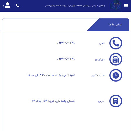
پنجمین کنفرانس بین المللی مطالعات نوین در مدیریت، اقتصاد و علوم انسانی
تماس با ما
0933 707 1230
تلفن
0933 707 1230
دورنویس
شنبه تا چهارشنبه، ساعت 8:30 الی 15:00
ساعات کاری
خیابان پاسداران، کوچه 53، پلاک 63
آدرس