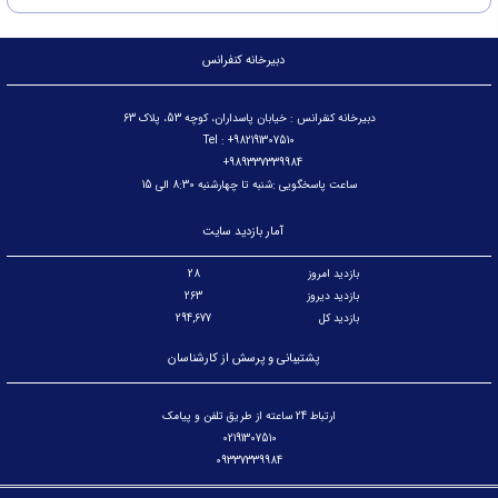
دبیرخانه کنفرانس
دبیرخانه کنفرانس : خیابان پاسداران، کوچه 53، پلاک 63
Tel : +982191307510
989337339984+
ساعت پاسخگویی :شنبه تا چهارشنبه 8:30 الی 15
آمار بازدید سایت
بازدید امروز
28
بازدید دیروز
263
بازدید کل
294,677
پشتیبانی و پرسش از کارشناسان
ارتباط 24 ساعته از طریق تلفن و پیامک
02191307510
09337339984