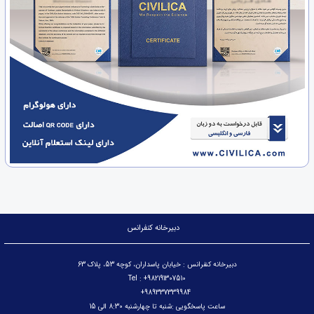
دبیرخانه کنفرانس
دبیرخانه کنفرانس : خیابان پاسداران، کوچه 53، پلاک 63
Tel : +982191307510
989337339984+
ساعت پاسخگویی :شنبه تا چهارشنبه 8:30 الی 15