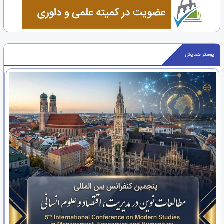
پوستر همایش
›
‹