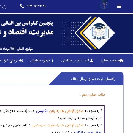
0933 733 9984
گ
صفحه اصلی
ثبت نام در همایش
درباره همایش
مزایای شرکت 
راهنمای ثبت نام و ارسال مقاله
نکات خیلی مهم :
# با توجه به
صدور گواهی ها به زبان
انگلیسی
حتما (نام،نام خانوادگی،
نام و ارسال مقاله رعایت نمایید.
# با توجه به
صدور گواهی ها به صورت سیستمی
هنگام تکمیل نمودن فرم
دقیق به زبان انگلیسی
تکمیل نمائید.