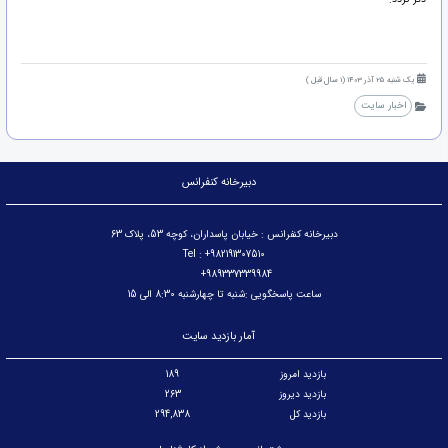
یک شنبه 25 آذر 1403 (1 سال قبل )
اخبار سایت
دبیرخانه کنفرانس
دبیرخانه کنفرانس : خیابان پاسداران، کوچه 53، پلاک 63
Tel : +982191307510
989337339984+
ساعت پاسخگویی :شنبه تا چهارشنبه 8:30 الی 15
آمار بازدید سایت
بازدید امروز
189
بازدید دیروز
263
بازدید کل
294,838