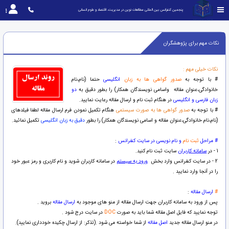
پنجمین کنفرانس بین المللی مطالعات نوین در مدیریت، اقتصاد و علوم انسانی
نکات مهم برای پژوهشگران
نکات خیلی مهم :
# با توجه به
صدور گواهی ها به زبان
انگلیسی
حتما (نام،نام
خانوادگی،عنوان مقاله واسامی نویسندگان همکار) را بطور دقیق به
دو
زبان فارسی و انگلیسی
در هنگام ثبت نام و ارسال مقاله رعایت نمایید.
# با توجه به
صدور گواهی ها به صورت سیستمی
هنگام تکمیل نمودن فرم ارسال مقاله لطفا فیلدهای
(نام،نام خانوادگی،عنوان مقاله و اسامی نویسندگان همکار) را بطور
دقیق به زبان انگلیسی
تکمیل نمائید.
# مراحل
ثبت نام
و نام نویسی در سایت کنفرانس
:
1 - در
سامانه کاربران
سایت ثبت نام کنید.
2 - در سایت کنفرانس وارد بخش
ورود به سیستم
در سامانه کاربران شوید و نام کاربری و رمز عبور خود
را در آنجا وارد نمایید .
#
ارسال مقاله
:
پس از ورود به سامانه کاربران جهت ارسال مقاله از منو های موجود به
ارسال مقاله
بروید .
توجه نمایید که فایل اصل مقاله شما باید به صورت
DOC
در سایت درج شود .
در منو ارسال مقاله جدید
اصل مقاله
از شما خواسته می شود .(تذکر: از ارسال چکیده خودداری نمایید).