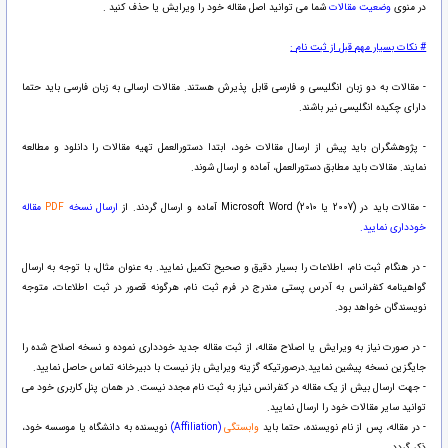
در منوی
وضعیت مقالات
شما می توانید اصل مقاله خود را ویرایش یا حذف کنید .
# نکات بسیار مهم قبل از ثبت نام :
- مقالات به دو زبان انگلیسی و فارسی قابل پذیرش هستند. مقالات ارسالی به زبان فارسی باید حتما
دارای چکیده انگلیسی نیر باشند.
- پژوهشگران باید پیش از ارسال مقالات خود، ابتدا دستورالعمل تهیه مقالات را دانلود و مطالعه
نمایند. مقالات باید مطابق دستورالعمل، آماده و ارسال شوند.
- مقالات باید در (2007 یا 2010) Microsoft Word آماده و ارسال گردند. از
ارسال نسخه
PDF
مقاله
خودداری نمایید.
- در هنگام ثبت نام، اطلاعات را بسیار دقیق و صحیح تکمیل نمایید. به عنوان مثال، با توجه به ارسال
گواهینامه کنفرانس به آدرس پستی مندرج در فرم ثبت نام، هرگونه قصور در ثبت اطلاعات، متوجه
نویسندگان خواهد بود.
- در صورت نیاز به ویرایش یا اصلاح مقاله، از ثبت مقاله جدید خودداری نموده و نسخه اصلاح شده را
جایگزین نسخه پیشین نمایید.درصورتیکه گزینه ویرایش باز نیست با دبیرخانه تماس حاصل نمایید.
- جهت ارسال بیش از یک مقاله در کنفرانس نیاز به ثبت نام مجدد نیست. در همان پنل کاربری خود می
توانید سایر مقالات خود را ارسال نمایید.
- در مقاله، پس از نام نویسنده، حتما باید
وابستگی
(Affiliation)
نویسنده به دانشگاه یا موسسه خود،
ذکر گردد.