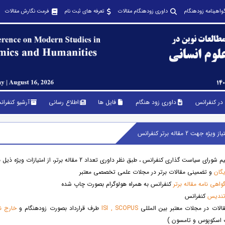
واهینامه زودهنگام
داوری زودهنگام مقالات
تعرفه های ثبت نام
فرمت نگارش مقالات
در کنفرانس
داوری زود هنگام
فایل ها
اطلاع رسانی
آرشیو کنفرا
هت 2 مقاله برتر کنفرانس
است گذاری کنفرانس ، طبق نظر داوری تعداد 2 مقاله برتر، از امتیازات ویژه ذیل برخوردار خواهند شد :
گان
و تضمینی مقالات برتر در مجلات علمی تخصصی معتبر
واهی نامه مقاله برتر
کنفرانس به همراه هولوگرام بصورت چاپ شده
ندیس
کنفرانس
الات در مجلات معتبر بین المللی
ISI , SCOPUS
طرف قرارداد بصورت زودهنگام و
خارج ن
 اسکوپوس و تامسون )