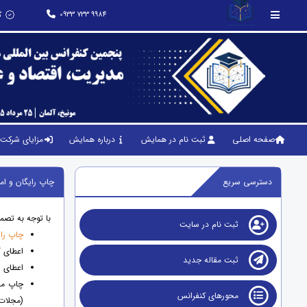
0933 733 9984
گ
صفحه اصلی
ثبت نام در همایش
درباره همایش
مزایای شرکت 
دسترسی سریع
چاپ رایگان و امتیاز ویژه ج
با توجه به تصمیم شورای سی
ثبت نام در سایت
چاپ رای
اعطای
گ
ثبت مقاله جدید
اعطای
ت
چاپ مق
محورهای کنفرانس
(مجلات