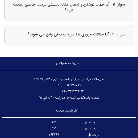
سوال 11 : آیا جهت نوشتن و ارسال مقاله بایستی فرمت خاصی رعایت
شود؟
سوال 12 : آیا مقالات مروری نیز مورد پذیرش واقع می شوند؟
دبیرخانه کنفرانس
دبیرخانه کنفرانس : خیابان پاسداران، کوچه 53، پلاک 63
Tel : +982191307510
989337339984+
ساعت پاسخگویی :شنبه تا چهارشنبه 8:30 الی 15
آمار بازدید سایت
بازدید امروز
107
بازدید دیروز
143
بازدید کل
294,269